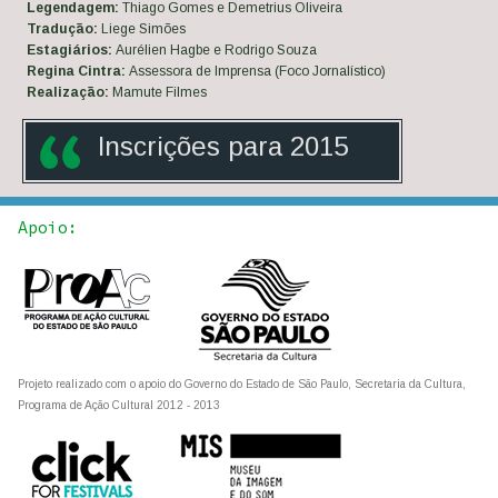
Legendagem:
Thiago Gomes e Demetrius Oliveira
Tradução:
Liege Simões
Estagiários:
Aurélien Hagbe e Rodrigo Souza
Regina Cintra:
Assessora de Imprensa (Foco Jornalístico)
Realização:
Mamute Filmes
Inscrições para 201
5
Apoio:
Projeto realizado com o apoio do Governo do Estado de São Paulo, Secretaria da Cultura,
Programa de Ação Cultural 2012 - 2013