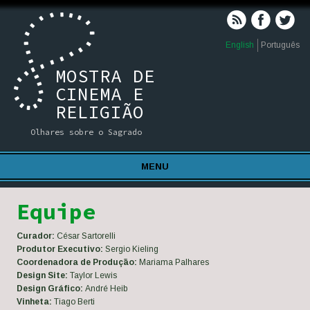
English
Português
MOSTRA DE
CINEMA E
RELIGIÃO
Olhares sobre o Sagrado
MENU
Equipe
Curador:
César Sartorelli
Produtor Executivo:
Sergio Kieling
Coordenadora de Produção:
Mariama Palhares
Design Site:
Taylor Lewis
Design Gráfico:
André Heib
Vinheta:
Tiago Berti